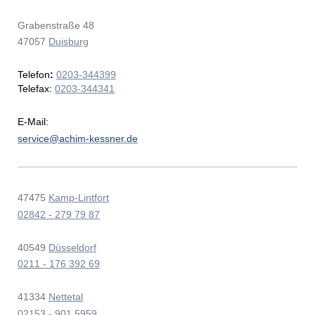
Grabenstraße 48
47057
Duisburg
Telefon
:
0203-344399
Telefax:
0203-344341
E-Mail:
service@achim-kessner.de
47475
Kamp-Lintfort
02842 - 279 79 87
40549
Düsseldorf
0211 - 176 392 69
41334
Nettetal
02153 - 901 5959