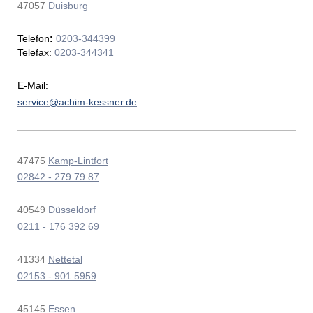
47057
Duisburg
Telefon
:
0203-344399
Telefax:
0203-344341
E-Mail:
service@achim-kessner.de
47475
Kamp-Lintfort
02842 - 279 79 87
40549
Düsseldorf
0211 - 176 392 69
41334
Nettetal
02153 - 901 5959
45145
Essen